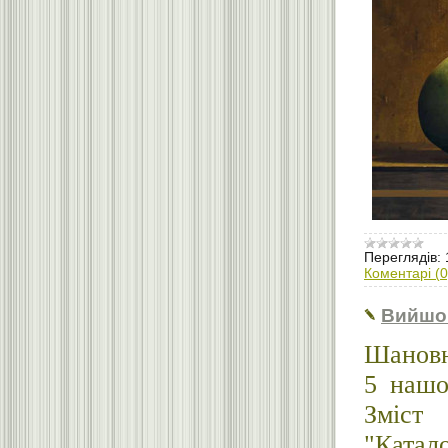
Переглядів:
Коментарі (0
Вийшо
Шановн
5 нашо
Зміст
"Катало