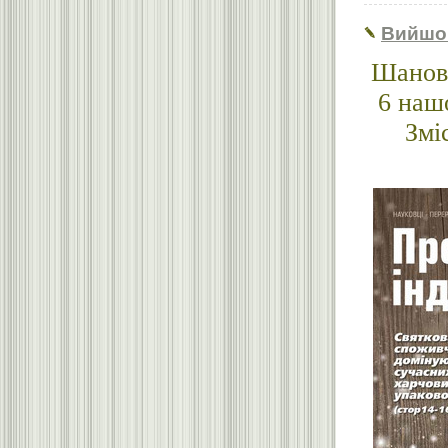
Вийшо
Шановн
6 наш
Змі