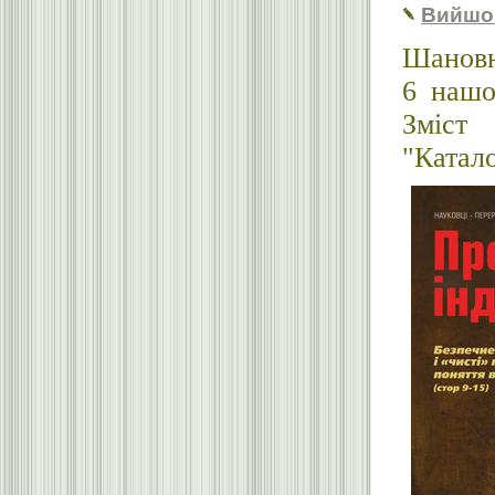
Вийшо
Шановн
6 нашо
Зміст
"Катало