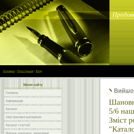
Продово
Головна
|
Реєстрація
|
Вхід
Меню сайту
Вийшо
Головна
Шановн
Інформація
5/6 наш
Каталог
Ілюстративні матеріали
Зміст р
Каталог статтей
"Катало
Відгуки, контакти, запитання