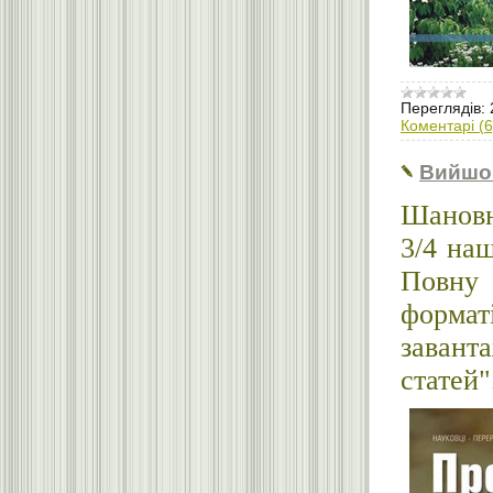
Переглядів:
Коментарі (6
Вийшо
Шановн
3/4 наш
Повну
форм
завант
статей"