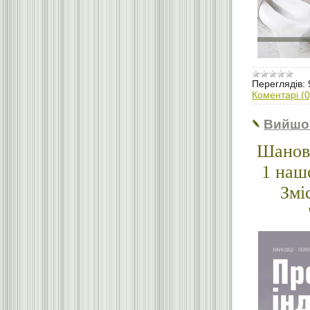
Переглядів:
Коментарі (0
Вийшо
Шановн
1 наш
Змі