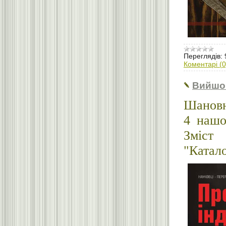
Переглядів:
Коментарі (0
Вийшо
Шановн
4 нашо
Зміст
"Катало