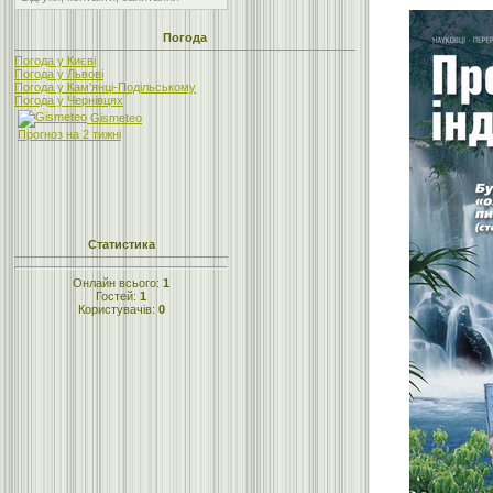
Погода
Погода у Києві
Погода у Львові
Погода у Кам'янці-Подільському
Погода у Чернівцях
Gismeteo
Прогноз на 2 тижні
Статистика
Онлайн всього:
1
Гостей:
1
Користувачів:
0