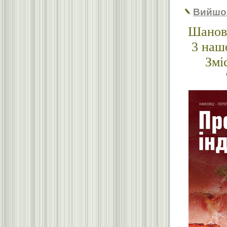
Вийшо
Шановн
3 наш
Змі